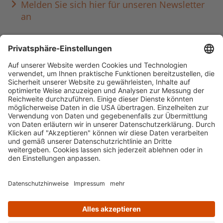
Melden Sie sich hier für unseren Newsletter
an
Häufig aufgerufen
Standorte & Öffnungszeiten
anmelden & ausleihen
Ausbildung & Karriere
Impressum
Datenschutz
Barrierefreiheit
literaturportal-bayern.de