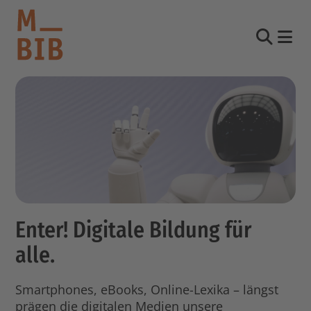
Nav
Suche
informieren
entdecken
mitmachen
Kontakt
Enter! Digitale Bildung für
Katalog
alle.
Login Konto
English
Smartphones, eBooks, Online-Lexika – längst
other languages
prägen die digitalen Medien unsere