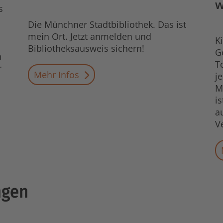
w
s
Die Münchner Stadtbibliothek. Das ist
mein Ort. Jetzt anmelden und
K
Bibliotheksausweis sichern!
G
h
T
r
Mehr Infos
j
M
i
a
V
ngen