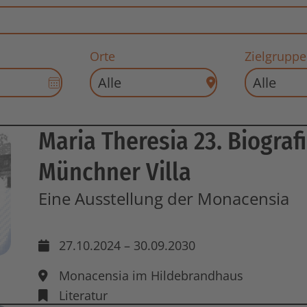
Orte
Zielgruppe
Datums-
Auswahl
für
End-
Maria Theresia 23. Biograf
Datum
öffnen
Münchner Villa
Eine Ausstellung der Monacensia
27.10.2024 – 30.09.2030
Monacensia im Hildebrandhaus
Literatur