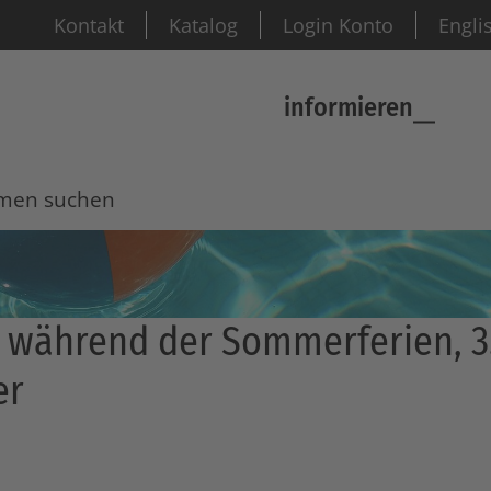
Kontakt
Katalog
Login Konto
Engli
informieren
n suchen
ommen bei der Münchne
 während der Sommerferien, 3
er