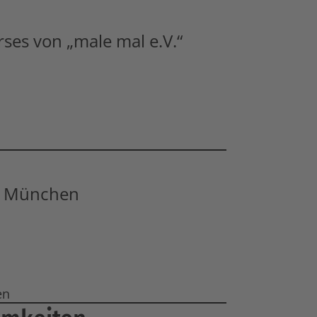
ses von „male mal e.V.“
e München
en