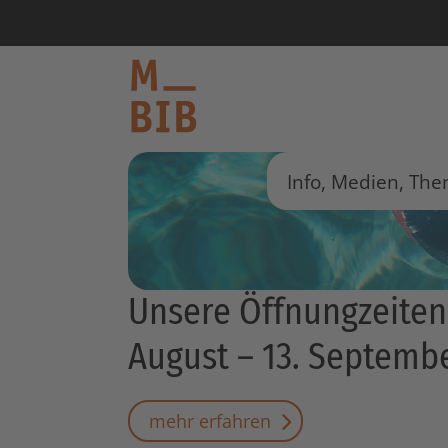
informieren
Info, Medien, Theme
entdecken
Herzlich willk
mitmachen
Unsere Öffnungzeiten
Kontakt
Katalog
August – 13. Septemb
Login Konto
English
other languages
mehr erfahren