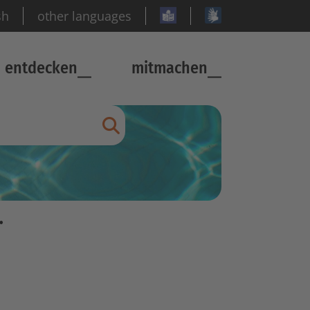
sh
other languages
entdecken
mitmachen
Suche abschicken
r Stadtbibliothek!
.