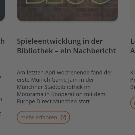
uh
Spieleentwicklung in der
L
Bibliothek – ein Nachbericht
A
Am letzten Aprilwochenende fand der
K
e
erste Munich Game Jam in der
P
Münchner Stadtbibliothek im
B
Motorama in Kooperation mit dem
n
Europe Direct München statt.
t
mehr erfahren