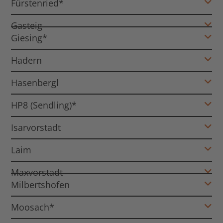
Fürstenried*
Gasteig
Giesing*
Hadern
Hasenbergl
HP8 (Sendling)*
Isarvorstadt
Laim
Maxvorstadt
Milbertshofen
Moosach*