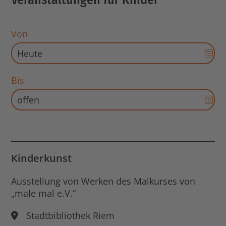
Von
Dat
Aus
für
Bis
Sta
Dat
öff
Aus
für
End
Dat
öff
Kinderkunst
Ausstellung von Werken des Malkurses von
„male mal e.V.“
Stadtbibliothek Riem