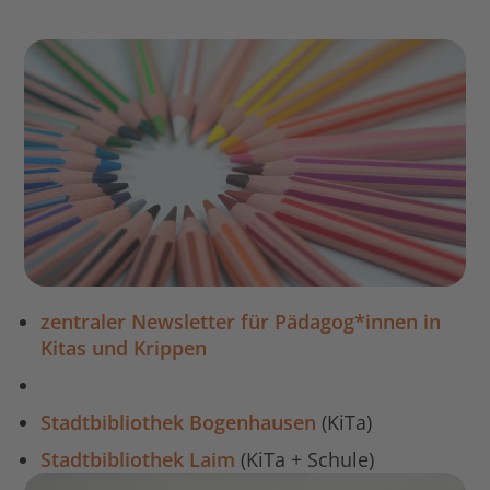
zentraler Newsletter für Pädagog*innen in
Kitas und Krippen
Stadtbibliothek Bogenhausen
(KiTa)
Stadtbibliothek Laim
(KiTa + Schule)