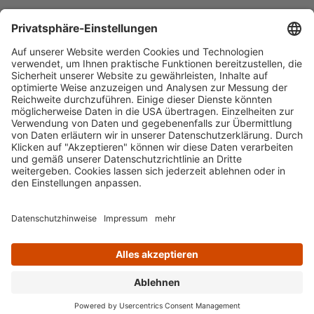
Häufig aufgerufen
Standorte & Öffnungszeiten
anmelden & ausleihen
Ausbildung & Karriere
Impressum
Datenschutz
Barrierefreiheit
literaturportal-bayern.de