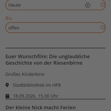
Dat
Eingabe l
Aus
für
Bis
Sta
Dat
öff
Aus
für
End
Dat
öff
Euer Wunschfilm: Die unglaubliche
Geschichte von der Riesenbirne
Großes Kinderkino
Stadtbibliothek im HP8
18.09.2026
, 15.00 Uhr
Der kleine Nick macht Ferien