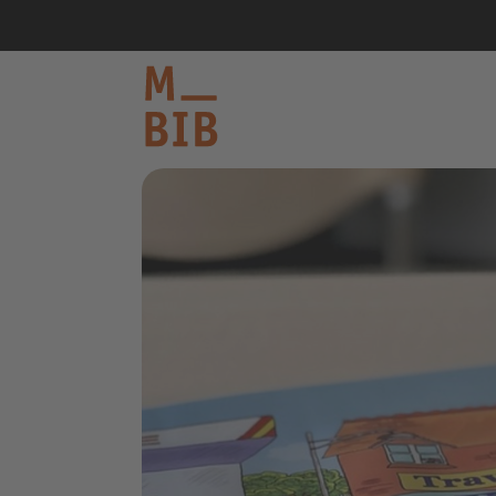
informieren
entdecken
mitmachen
Kontakt
Katalog
Login Konto
English
other languages