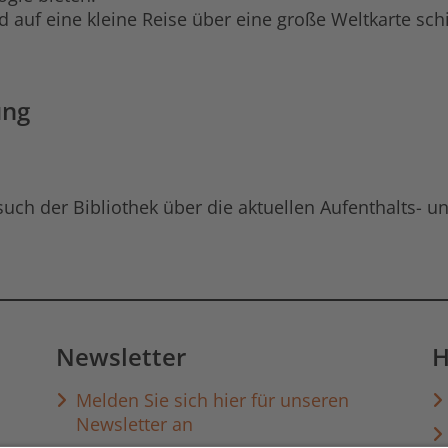
d auf eine kleine Reise über eine große Weltkarte sch
ung
esuch der Bibliothek über die aktuellen Aufenthalts-
Newsletter
H
Melden Sie sich hier für unseren
 auf Facebook
hek auf YouTube
iothek auf Instagram
ibliothek auf Discord
Newsletter an