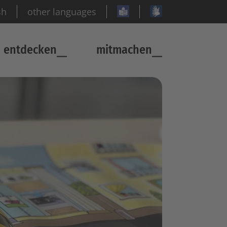
sh
other languages
entdecken
mitmachen