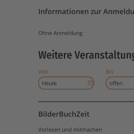
Informationen zur Anmeld
Ohne Anmeldung
Weitere Veranstaltun
Von
Bis
Datums-
Auswahl
für
Startdatum
öffnen
BilderBuchZeit
Vorlesen und mitmachen