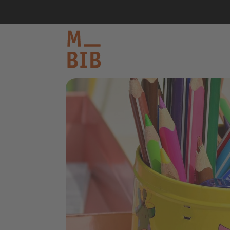
informieren
entdecken
mitmachen
Kontakt
Katalog
Login Konto
English
other languages