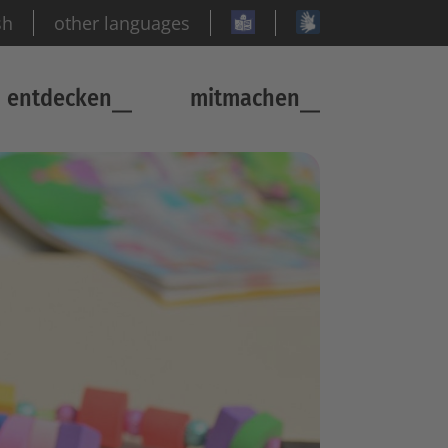
sh
other languages
entdecken
mitmachen