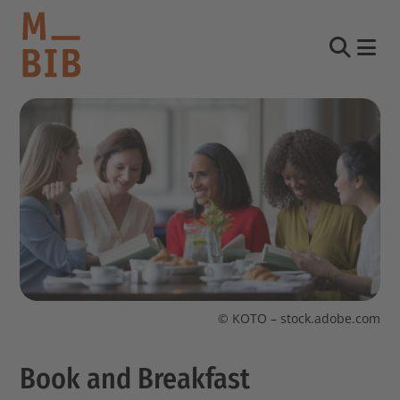
Nav
Suche
informieren
entdecken
mitmachen
Kontakt
Katalog
© KOTO – stock.adobe.com
Login Konto
English
Book and Breakfast
other languages