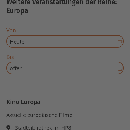
Weitere Veranstaltungen der Reihe:
Europa
Von
Dat
Aus
für
Bis
Sta
Dat
öff
Aus
für
End
Dat
öff
Kino Europa
Aktuelle europäische Filme
Stadtbibliothek im HP8