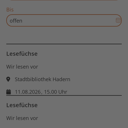
für
Bis
Sta
Dat
öff
Aus
für
End
Dat
öff
Lesefüchse
Wir lesen vor
Stadtbibliothek Hadern
11.08.2026
, 15.00 Uhr
Lesefüchse
Wir lesen vor