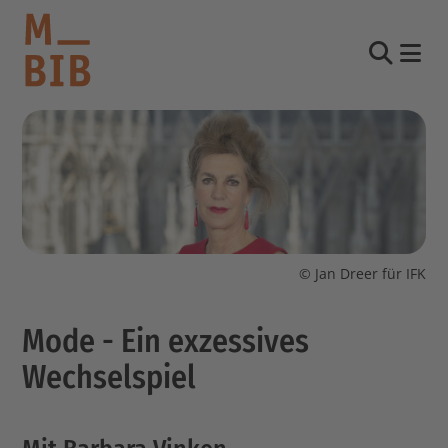
Nav
Suche
informieren
entdecken
mitmachen
© Jan Dreer für IFK
Kontakt
Mode - Ein exzessives
Katalog
Login Konto
Wechselspiel
English
other languages