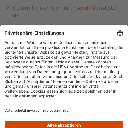
Melden Sie sich hier für unseren Newsletter
an
Häufig aufgerufen
Standorte & Öffnungszeiten
anmelden & ausleihen
Ausbildung & Karriere
Impressum
Datenschutz
Barrierefreiheit
literaturportal-bayern.de