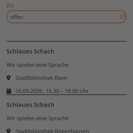
für
Bis
Sta
Dat
öff
Aus
für
End
Dat
öff
Schlaues Schach
Wir spielen eine Sprache
Stadtbibliothek Riem
16.09.2026
, 16.30 – 18.00 Uhr
Schlaues Schach
Wir spielen eine Sprache
Stadtbibliothek Bogenhausen