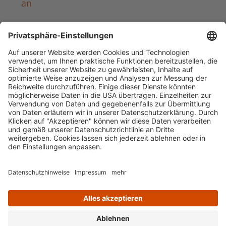
an
Häufig aufgerufen
Standorte & Öffnungszeiten
anmelden & ausleihen
Ausbildung & Karriere
Impressum
Datenschutz
Barrierefreiheit
literaturportal-bayern.de