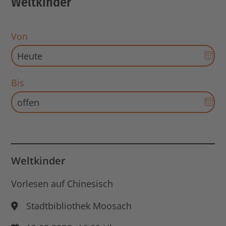
Weltkinder
Von
Dat
Aus
für
Bis
Sta
Dat
öff
Aus
für
End
Dat
öff
Weltkinder
Vorlesen auf Chinesisch
Stadtbibliothek Moosach