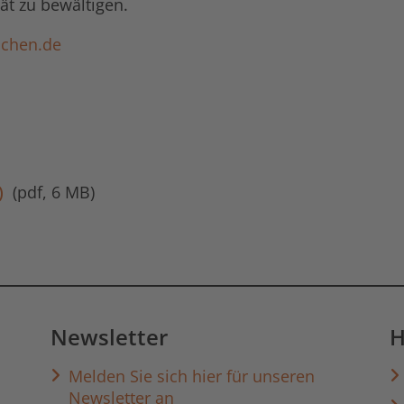
ät zu bewältigen.
enchen.de
)
pdf, 6 MB
Newsletter
H
Melden Sie sich hier für unseren
 auf Facebook
hek auf YouTube
iothek auf Instagram
ibliothek auf Discord
Newsletter an