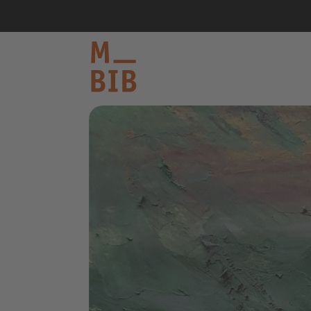
informieren
entdecken
mitmachen
Kontakt
Katalog
Login Konto
English
other languages