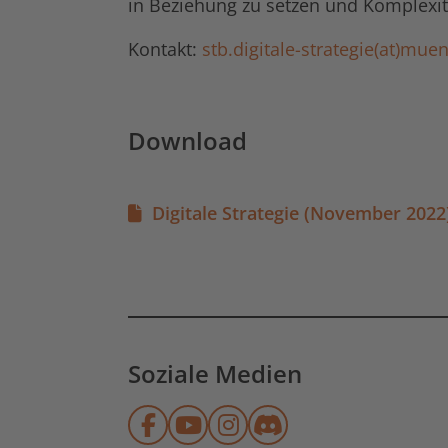
in Beziehung zu setzen und Komplexit
Kontakt:
stb.digitale-strategie(at)mu
Download
Digitale Strategie (November 2022
Soziale Medien
Münchner Stadtbibliothek
Münchner Stadtbibliot
Münchner Stadtbibl
Münchner Stadtb