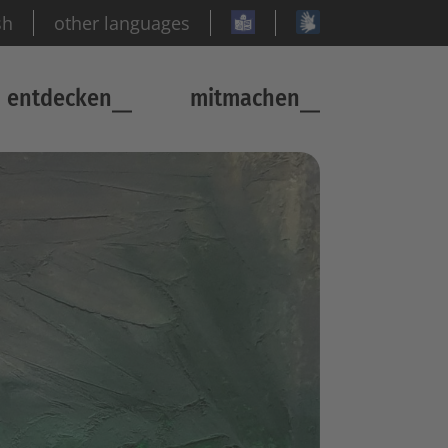
sh
other languages
entdecken
mitmachen