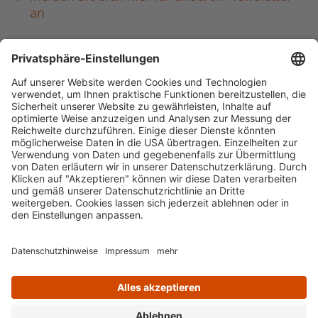
an
Häufig aufgerufen
Standorte & Öffnungszeiten
anmelden & ausleihen
Ausbildung & Karriere
Impressum
Datenschutz
Barrierefreiheit
literaturportal-bayern.de