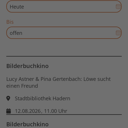
Dat
Aus
für
Bis
Sta
Dat
öff
Aus
für
End
Dat
öff
Bilderbuchkino
Lucy Astner & Pina Gertenbach: Löwe sucht
einen Freund
Stadtbibliothek Hadern
12.08.2026
, 11.00 Uhr
Bilderbuchkino