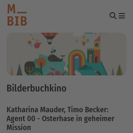
Nav
Suche
informieren
entdecken
mitmachen
Bilderbuchkino
Kontakt
Katalog
Katharina Mauder, Timo Becker:
Login Konto
English
Agent 00 - Osterhase in geheimer
other languages
Mission