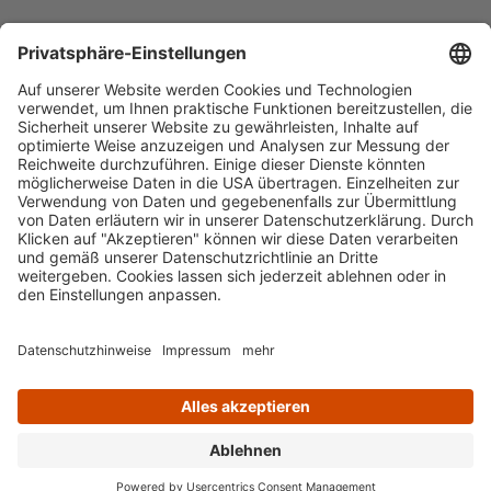
Häufig aufgerufen
Standorte & Öffnungszeiten
anmelden & ausleihen
Ausbildung & Karriere
Impressum
Datenschutz
Barrierefreiheit
literaturportal-bayern.de