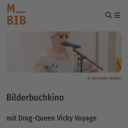
Nav
Suche
informieren
entdecken
mitmachen
© Michelle Walter
Kontakt
Bilderbuchkino
Katalog
Login Konto
English
mit Drag-Queen Vicky Voyage
other languages