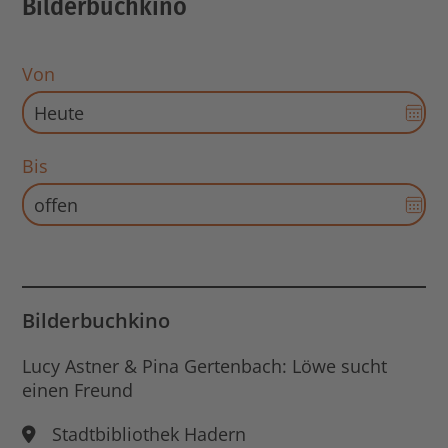
Bilderbuchkino
Von
Dat
Aus
für
Bis
Sta
Dat
öff
Aus
für
End
Dat
öff
Bilderbuchkino
Lucy Astner & Pina Gertenbach: Löwe sucht
einen Freund
Stadtbibliothek Hadern