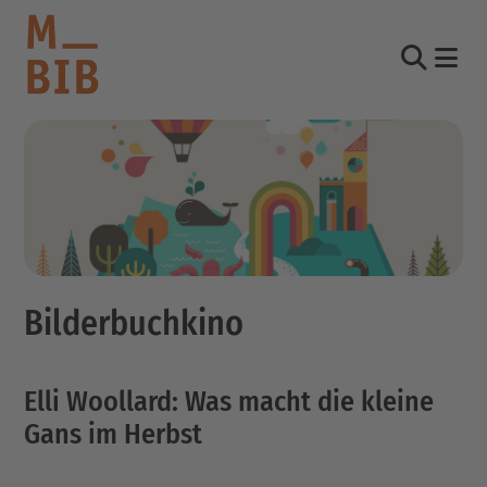
Nav
Suche
informieren
entdecken
mitmachen
Bilderbuchkino
Kontakt
Katalog
Elli Woollard: Was macht die kleine
Login Konto
English
Gans im Herbst
other languages