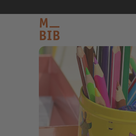
informieren
entdecken
mitmachen
Kontakt
Katalog
Login Konto
English
other languages