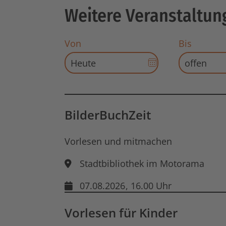
Weitere Veranstaltun
Von
Bis
Datums-
Auswahl
für
Startdatum
öffnen
BilderBuchZeit
Vorlesen und mitmachen
Stadtbibliothek im Motorama
07.08.2026
, 16.00 Uhr
Vorlesen für Kinder