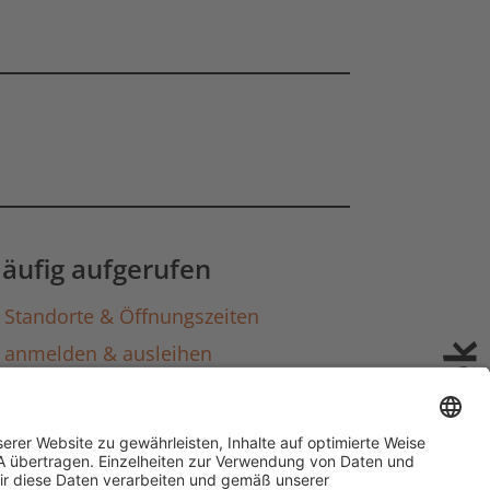
gen laden
äufig aufgerufen
Standorte & Öffnungszeiten
anmelden & ausleihen
Ausbildung & Karriere