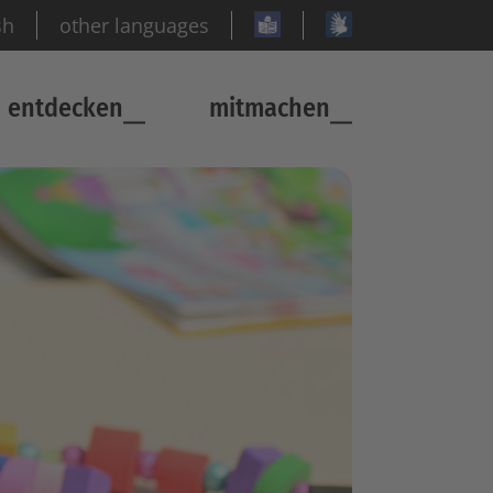
sh
other languages
entdecken
mitmachen