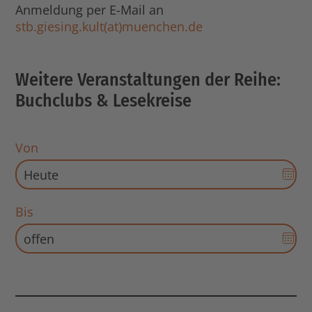
Anmeldung per E-Mail an
stb.giesing.kult(at)muenchen.de
Weitere Veranstaltungen der Reihe:
Buchclubs & Lesekreise
Von
Dat
Aus
für
Bis
Sta
Dat
öff
Aus
für
End
Dat