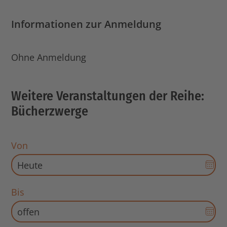
Informationen zur Anmeldung
Ohne Anmeldung
Weitere Veranstaltungen der Reihe:
Bücherzwerge
Von
Dat
Aus
für
Bis
Sta
Dat
öff
Aus