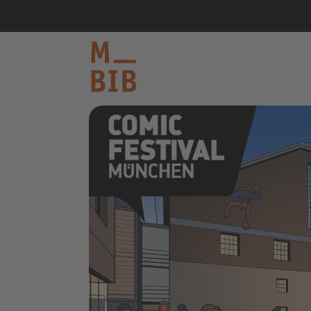
informieren
entdecken
mitmachen
Kontakt
Katalog
Login Konto
English
other languages