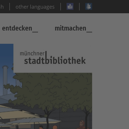
sh
other languages
entdecken
mitmachen