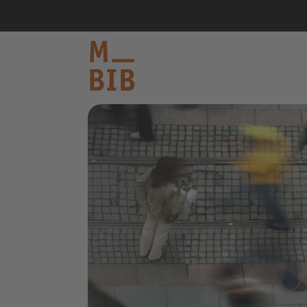
informieren
entdecken
mitmachen
Kontakt
Katalog
Login Konto
English
other languages