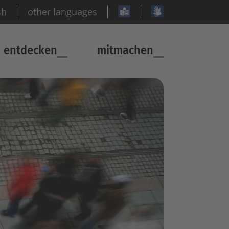
sh
other languages
entdecken
mitmachen