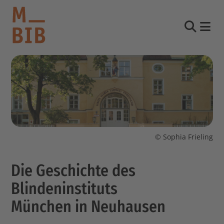
Nav
Suche
informieren
entdecken
mitmachen
© Sophia Frieling
Kontakt
Die Geschichte des
Katalog
Login Konto
Blindeninstituts
English
München in Neuhausen
other languages