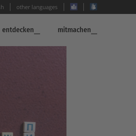
sh
other languages
entdecken
mitmachen