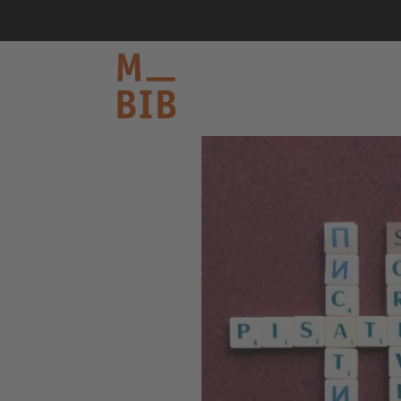
informieren
entdecken
mitmachen
Kontakt
Katalog
Login Konto
English
other languages