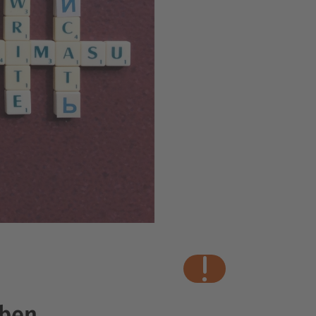
wichtig!
iben