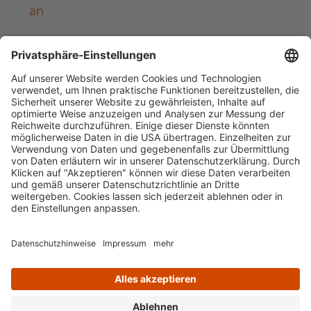
an
Häufig aufgerufen
Standorte & Öffnungszeiten
anmelden & ausleihen
Ausbildung & Karriere
Impressum
Datenschutz
Barrierefreiheit
literaturportal-bayern.de