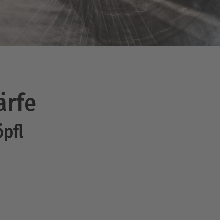
ärfe
öpfl