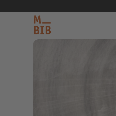
informieren
entdecken
mitmachen
Kontakt
Katalog
Login Konto
English
other languages