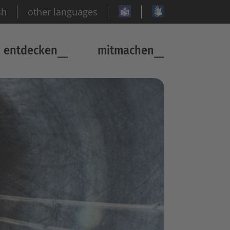
sh
other languages
entdecken
mitmachen