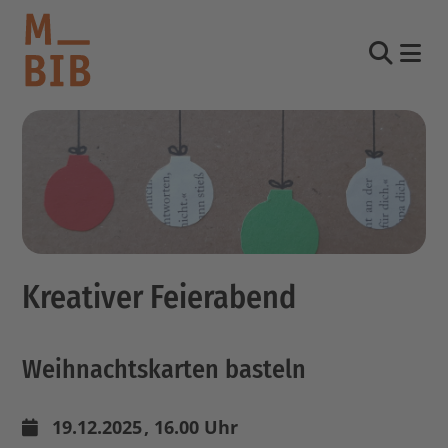
Nav
Suche
informieren
entdecken
mitmachen
Kreativer Feierabend
Kontakt
Katalog
Weihnachtskarten basteln
Login Konto
English
other languages
19.12.2025
, 16.00 Uhr