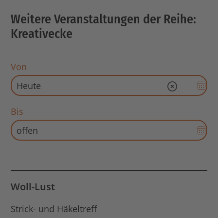
Weitere Veranstaltungen der Reihe:
Kreativecke
Von
Dat
Eingabe l
Aus
für
Bis
Sta
Dat
öff
Aus
für
End
Dat
öff
Woll-Lust
Strick- und Häkeltreff