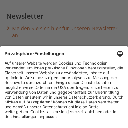
Newsletter
Melden Sie sich hier für unseren Newsletter
an
Häufig aufgerufen
Standorte & Öffnungszeiten
anmelden & ausleihen
Ausbildung & Karriere
Impressum
Datenschutz
Barrierefreiheit
literaturportal-bayern.de