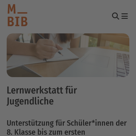
Nav
Suche
informieren
entdecken
mitmachen
Lernwerkstatt für
Kontakt
Jugendliche
Katalog
Login Konto
English
Unterstützung für Schüler*innen der
other languages
8. Klasse bis zum ersten