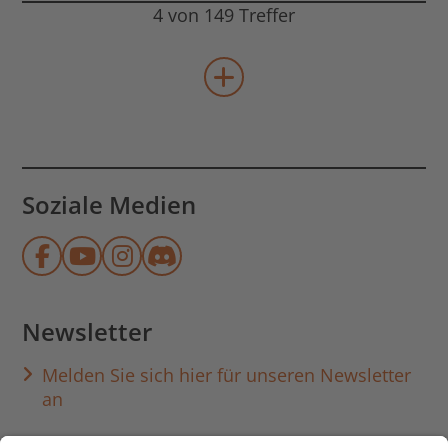
4 von 149 Treffer
mehr Veranstaltungen lad
Soziale Medien
Münchner Stadtbibliothek auf Face
Münchner Stadtbibliothek auf Y
Münchner Stadtbibliothek au
Münchner Stadtbibliothek
Newsletter
Melden Sie sich hier für unseren Newsletter
an