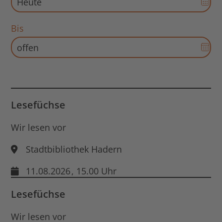
Aus
für
Bis
Sta
Dat
öff
Aus
für
End
Dat
öff
Lesefüchse
Wir lesen vor
Stadtbibliothek Hadern
11.08.2026
, 15.00 Uhr
Lesefüchse
Wir lesen vor