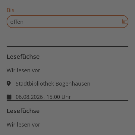
für
Bis
Sta
Dat
öff
Aus
für
End
Dat
öff
Lesefüchse
Wir lesen vor
Stadtbibliothek Bogenhausen
06.08.2026
, 15.00 Uhr
Lesefüchse
Wir lesen vor