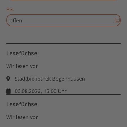
für
Bis
Sta
Dat
öff
Aus
für
End
Dat
öff
Lesefüchse
Wir lesen vor
Stadtbibliothek Bogenhausen
06.08.2026
, 15.00 Uhr
Lesefüchse
Wir lesen vor