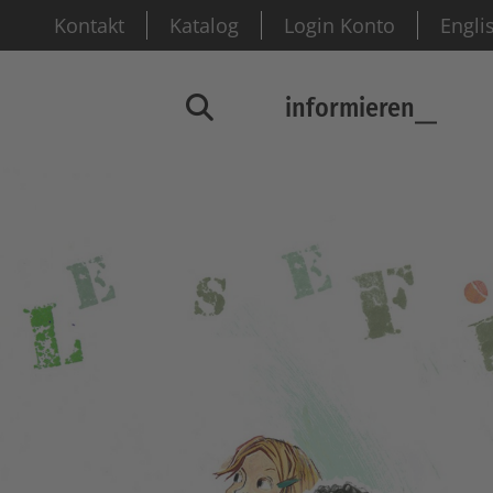
Kontakt
Katalog
Login Konto
Engli
informieren
Suchfenster