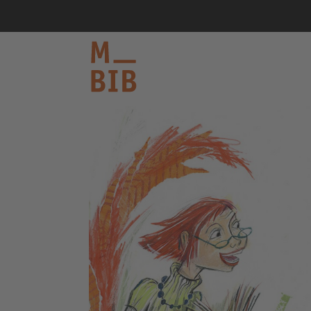
informieren
entdecken
mitmachen
Kontakt
Katalog
Login Konto
English
other languages