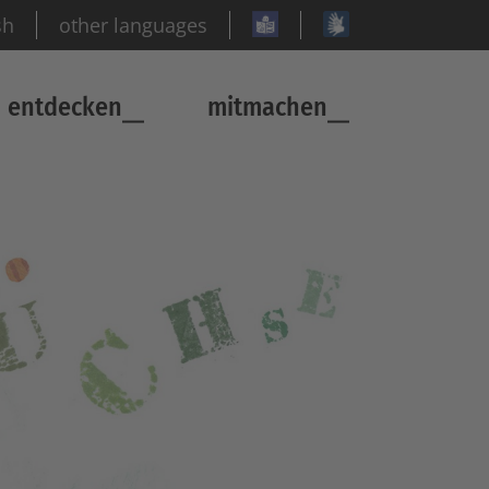
sh
other languages
entdecken
mitmachen