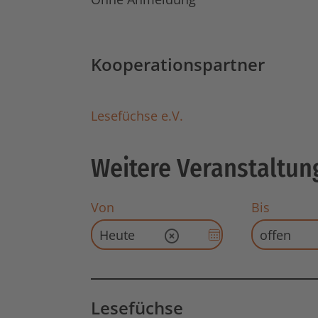
Kooperationspartner
Lesefüchse e.V.
Weitere Veranstaltun
Von
Bis
Datums-
Eingabe löschen
Auswahl
für
Startdatum
öffnen
Lesefüchse