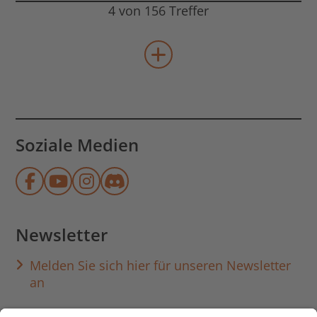
4 von 156 Treffer
mehr Veranstaltungen lad
Soziale Medien
Münchner Stadtbibliothek auf Face
Münchner Stadtbibliothek auf Y
Münchner Stadtbibliothek au
Münchner Stadtbibliothek
Newsletter
Melden Sie sich hier für unseren Newsletter
an