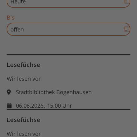
Aus
für
Bis
Sta
Dat
öff
Aus
für
End
Dat
öff
Lesefüchse
Wir lesen vor
Stadtbibliothek Bogenhausen
06.08.2026
, 15.00 Uhr
Lesefüchse
Wir lesen vor