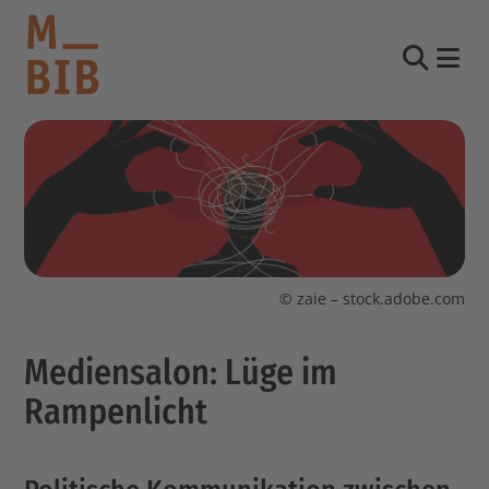
Nav
Suche
informieren
entdecken
mitmachen
© zaie – stock.adobe.com
Kontakt
Mediensalon: Lüge im
Katalog
Login Konto
Rampenlicht
English
other languages