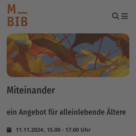
Nav
Suche
informieren
entdecken
mitmachen
Miteinander
Kontakt
Katalog
ein Angebot für alleinlebende Ältere
Login Konto
English
other languages
11.11.2024
, 15.00 - 17.00 Uhr