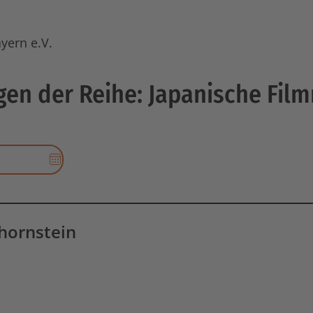
yern e.V.
gen der Reihe: Japanische Film
Datums-
Auswahl
für
End-
Datum
chornstein
öffnen