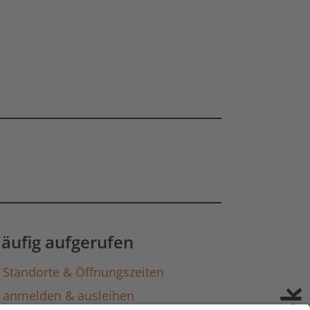
gen laden
äufig aufgerufen
Standorte & Öffnungszeiten
anmelden & ausleihen