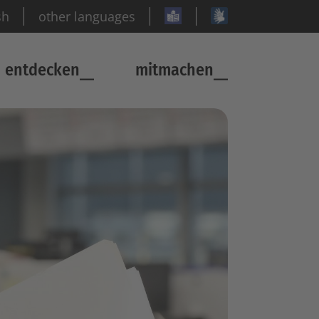
sh
other languages
entdecken
mitmachen