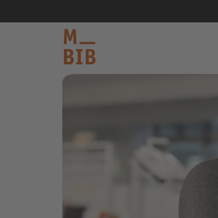
informieren
entdecken
mitmachen
Kontakt
Katalog
Login Konto
English
other languages