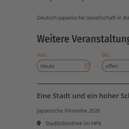
Deutsch-Japanische Gesellschaft in Ba
Weitere Veranstaltun
Von
Bis
Datums-
Auswahl
für
Startdatum
öffnen
Eine Stadt und ein hoher S
Japanische Filmreihe 2026
Stadtbibliothek im HP8