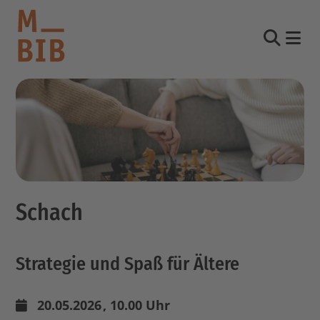
Nav
Suche
informieren
entdecken
mitmachen
Schach
Kontakt
Katalog
Strategie und Spaß für Ältere
Login Konto
English
other languages
20.05.2026
, 10.00 Uhr