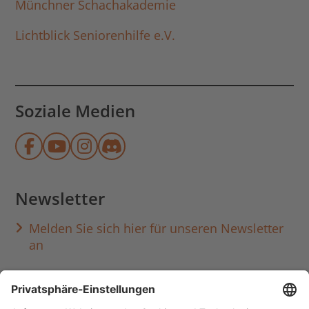
Münchner Schachakademie
Lichtblick Seniorenhilfe e.V.
Soziale Medien
Münchner Stadtbibliothek auf Face
Münchner Stadtbibliothek auf Y
Münchner Stadtbibliothek au
Münchner Stadtbibliothek
Newsletter
Melden Sie sich hier für unseren Newsletter
an
Häufig aufgerufen