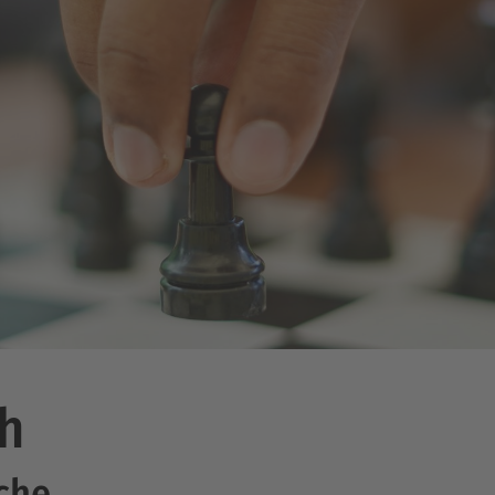
h
ache