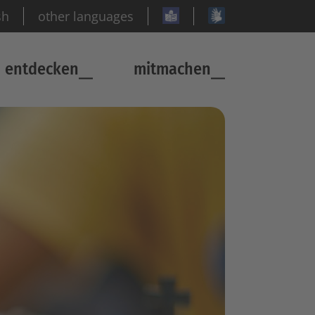
sh
other languages
entdecken
mitmachen