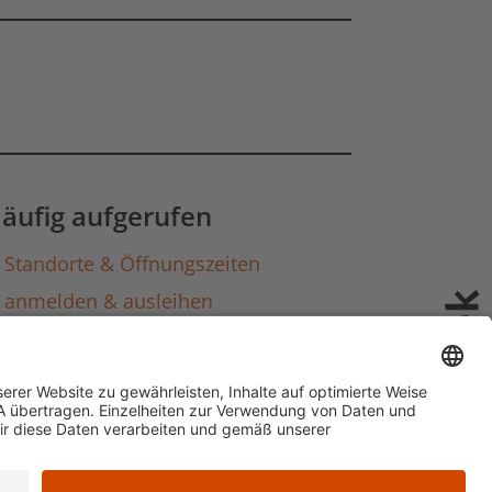
gen laden
äufig aufgerufen
Standorte & Öffnungszeiten
anmelden & ausleihen
Ausbildung & Karriere