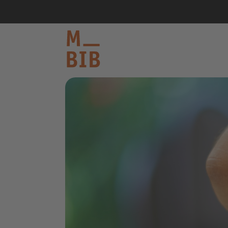
informieren
entdecken
mitmachen
Kontakt
Katalog
Login Konto
English
other languages