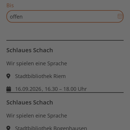
für
Bis
Sta
Dat
öff
Aus
für
End
Dat
öff
Schlaues Schach
Wir spielen eine Sprache
Stadtbibliothek Riem
16.09.2026
, 16.30 – 18.00 Uhr
Schlaues Schach
Wir spielen eine Sprache
Stadtbibliothek Bogenhausen