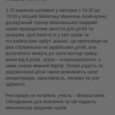
З 20 вересня щотижня у вівторок з 16:30 до
18:00 у Міській бібліотеці Мюнхена (Нойгаузен)
досвідчений тренер Мюнхенської академії
шахів проводитиме заняття для дітей та
юнацтва, щоб ввести їх у світ шахів чи
поглибити вже набуті знання. Ця пропозиція на
разі спрямована на українських дітей, але
долучитися можуть усі охочі молоді гравці
віком від 6 років. Шахи – інтернаціональні, з
ними зникає мовний бар’єр. Попри радість та
задоволення дітки також розвивають свою
концентрацію, креативність, писемні та усні
здібності.
Реєстрація не потрібна, участь – безкоштовна.
Обладнання для вивчення та гри надасть
Мюнхенська академія шахів.