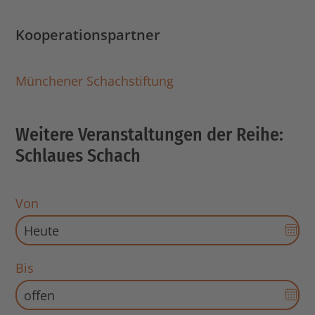
Kooperationspartner
Münchener Schachstiftung
Weitere Veranstaltungen der Reihe:
Schlaues Schach
Von
Dat
Aus
für
Bis
Sta
Dat
öff
Aus