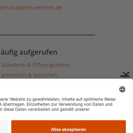
riem.kult(at)muenchen.de
äufig aufgerufen
Standorte & Öffnungszeiten
anmelden & ausleihen
Ausbildung & Karriere