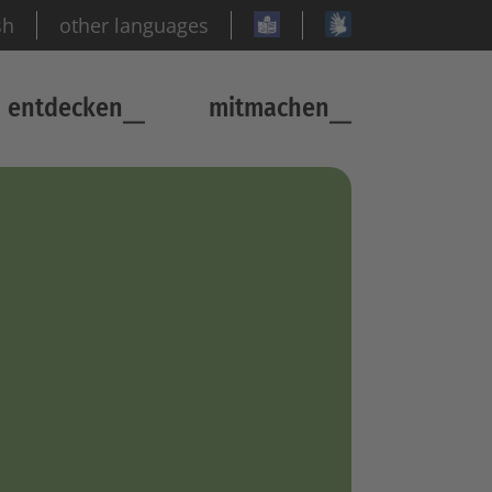
sh
other languages
entdecken
mitmachen