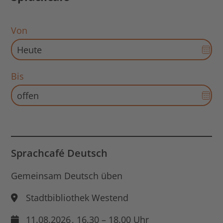
Von
Dat
Aus
für
Bis
Sta
Dat
öff
Aus
für
End
Dat
öff
Sprachcafé Deutsch
Gemeinsam Deutsch üben
Stadtbibliothek Westend
11.08.2026
, 16.30 – 18.00 Uhr