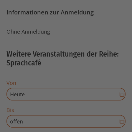
Informationen zur Anmeldung
Ohne Anmeldung
Weitere Veranstaltungen der Reihe:
Sprachcafé
Von
Dat
Aus
für
Bis
Sta
Dat
öff
Aus