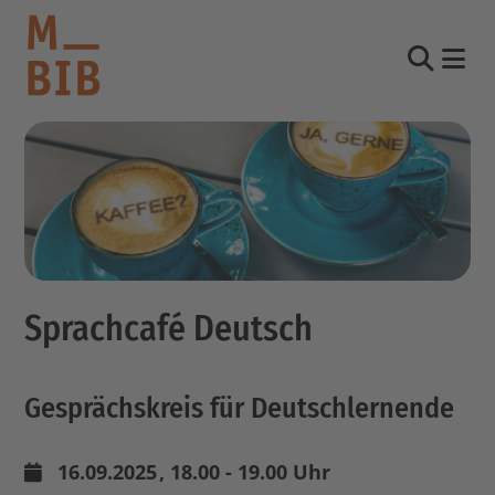
Nav
Suche
informieren
entdecken
mitmachen
Sprachcafé Deutsch
Kontakt
Katalog
Gesprächskreis für Deutschlernende
Login Konto
English
other languages
16.09.2025
, 18.00 - 19.00 Uhr