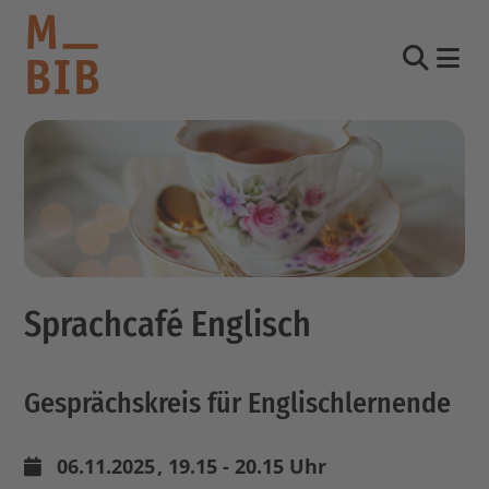
Nav
Suche
informieren
entdecken
mitmachen
Sprachcafé Englisch
Kontakt
Katalog
Gesprächskreis für Englischlernende
Login Konto
English
other languages
06.11.2025
, 19.15 - 20.15 Uhr