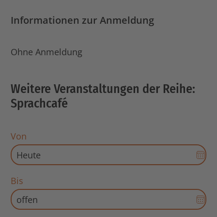
Informationen zur Anmeldung
Ohne Anmeldung
Weitere Veranstaltungen der Reihe:
Sprachcafé
Von
Dat
Aus
für
Bis
Sta
Dat
öff
Aus